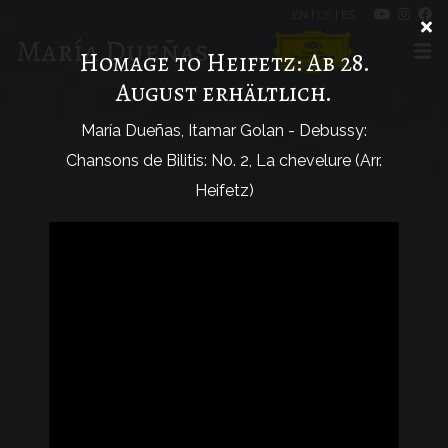
EN
|
DE
|
ES
María Dueñas
Homage to Heifetz: Ab 28.
August erhältlich.
María Dueñas, Itamar Golan - Debussy:
Chansons de Bilitis: No. 2, La chevelure (Arr.
Heifetz)