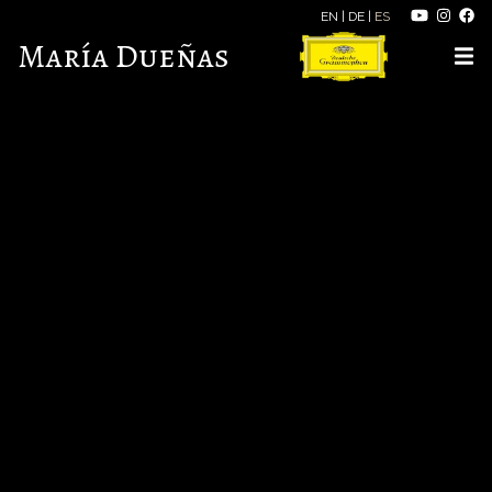
EN
|
DE
|
ES
María Dueñas