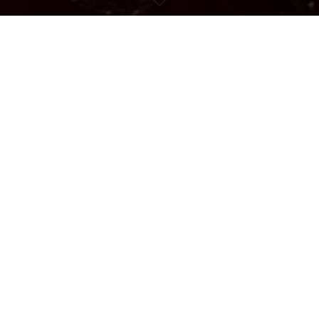
Próximos Eventos
20 Aug, 2026
Festival Internacional de Mùsica de Santander
Santarder, España
Alan Gilbert,
Orquesta Real Sueca
Tickets
23 Aug, 2026
Rheingau Festival, Schloss Johannisberg-Fürst-von